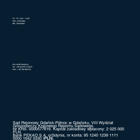
Pn - Pt: 6:00 - 14:00
Sob: Zamknięte
Nie: Zamknięte
info.mp@mastpol.pl
Tel. +48 58 679-14-00/01
Kom. +48 728-360-910
Sąd Rejonowy Gdańsk-Północ w Gdańsku, VIII Wydział
Gospodarczy Krajowego Rejestru Sądowego.
Nr KRS: 0000577616. Kapitał zakładowy wpłacony: 2 025 000
PLN.
Bank PEKAO S.A. o/Gdynia, nr konta: 95 1240 1239 1111
0000 1642 5330 (
PLN
).