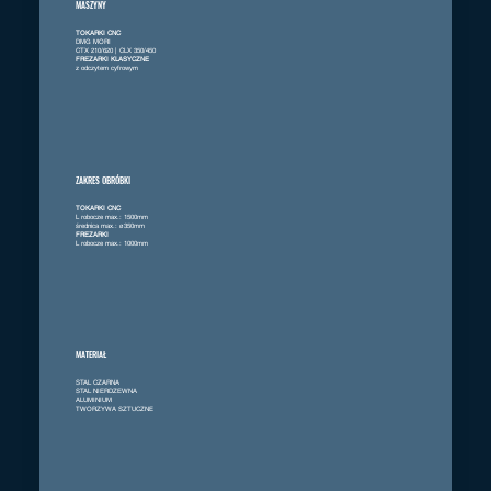
MASZYNY
TOKARKI CNC
DMG MORI
CTX 210/620 | CLX 350/450
FREZARKI KLASYCZNE
z odczytem cyfrowym
ZAKRES OBRÓBKI
TOKARKI CNC
L robocze max.: 1500mm
średnica max.: ø350mm
FREZARKI
L robocze max.: 1000mm
MATERIAŁ
STAL CZARNA
STAL NIERDZEWNA
ALUMINIUM
TWORZYWA SZTUCZNE