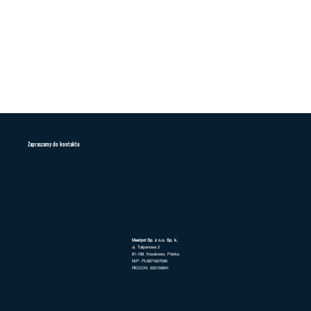
Zapraszamy do kontaktu
Mastpol Sp. z o.o. Sp. k.
ul. Tulipanowa 2
81-198, Kosakowo, Polska
NIP: PL5871607096
REGON: 220150841