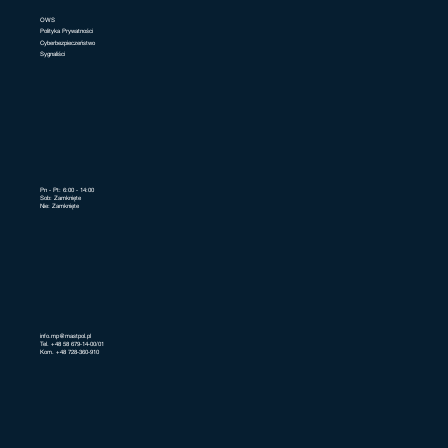
OWS
Polityka Prywatności
Cyberbezpieczeństwo
Sygnaliści
Pn - Pt: 6:00 - 14:00
Sob: Zamknięte
Nie: Zamknięte
info.mp@mastpol.pl
Tel. +48 58 679-14-00/01
Kom. +48 728-360-910