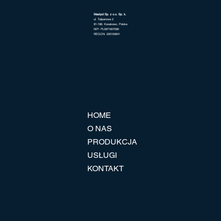
Mastpol Sp. z o.o. Sp. k.
ul. Tulipanowa 2
81-198, Kosakowo, Polska
NIP: PL5871607096
REGON: 220150841
HOME
O NAS
PRODUKCJA
USŁUGI
KONTAKT